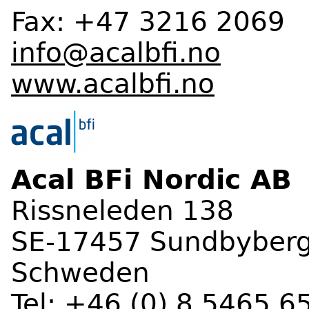
Fax: +47 3216 2069
info@acalbfi.no
www.acalbfi.no
Acal BFi Nordic AB
Rissneleden 138
SE-17457 Sundbyber
Schweden
Tel: +46 (0) 8 5465 6