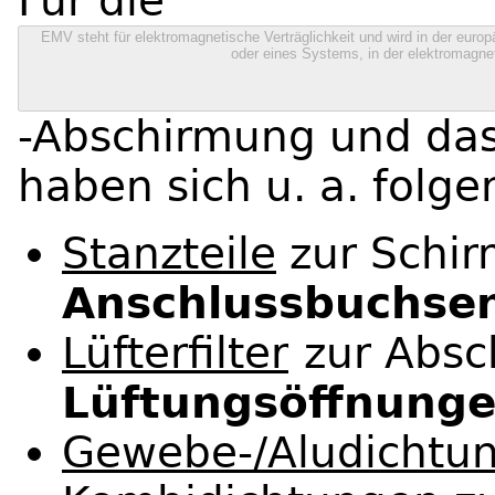
Für die
EMV steht für elektromagnetische Verträglichkeit und wird in der europä
oder eines Systems, in der elektromagnet
-Abschirmung und d
haben sich u. a. folg
Stanzteile
zur Schi
Anschlussbuchse
Lüfterfilter
zur Abs
Lüftungsöffnung
Gewebe-/Aludichtu