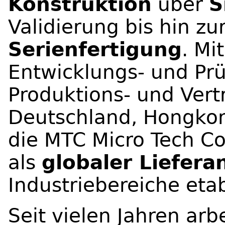
Konstruktion
über
S
Validierung bis hin zu
Serienfertigung
. Mi
Entwicklungs- und Prü
Produktions- und Vert
Deutschland, Hongkon
die MTC Micro Tech 
als
globaler Liefera
Industriebereiche etab
Seit vielen Jahren ar