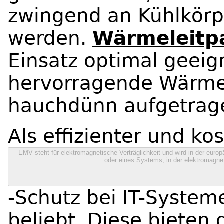
zwingend an Kühlkörp
werden.
Wärmeleitp
Einsatz optimal geeign
hervorragende Wärmel
hauchdünn aufgetrag
Als effizienter und ko
EMV steht für elektromagnetische Verträglichkeit und wird in der europä
oder eines Systems, in der elektromagnet
-Schutz bei IT-System
beliebt. Diese bieten