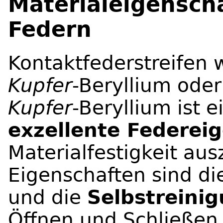
Materialeigensch
Federn
Kontaktfederstreifen 
Kupfer
-Beryllium ode
Kupfer
-Beryllium ist e
exzellente Federei
Materialfestigkeit aus
Eigenschaften sind di
und die
Selbstreini
Öffnen und Schließen