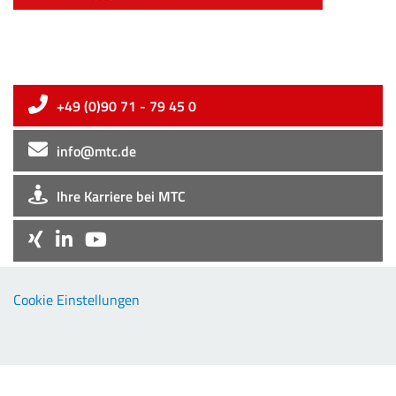
+49 (0)90 71 - 79 45 0
info@mtc.de
Ihre Karriere bei MTC
Company
Cookie Einstellungen
EMC-Products
TCP-Products
Downloads