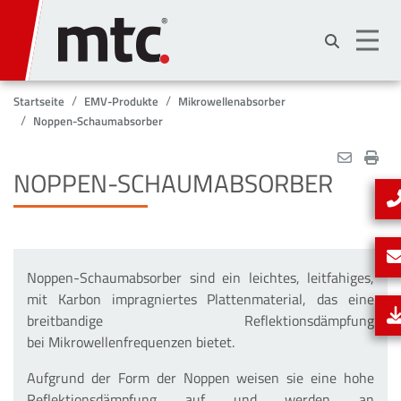
Direkt
zum
Inhalt
Startseite
EMV-Produkte
Mikrowellenabsorber
Noppen-Schaumabsorber
NOPPEN-SCHAUMABSORBER
Noppen-Schaumabsorber sind ein leichtes, leitfahiges,
mit Karbon impragniertes Plattenmaterial, das eine
breitbandige Reflektionsdämpfung
bei
Mikrowellenfrequenzen
bietet.
Aufgrund der Form der Noppen weisen sie eine
hohe
Reflektionsdämpfung
auf und werden an