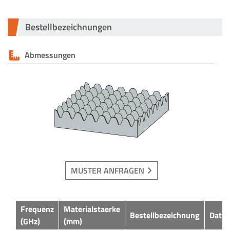
Bestellbezeichnungen
Abmessungen
MUSTER ANFRAGEN
Frequenz
Materialstaerke
Bestellbezeichnung
Daten
(GHz)
(mm)