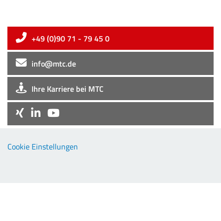
+49 (0)90 71 - 79 45 0
info@mtc.de
Ihre Karriere bei MTC
Company
Cookie Einstellungen
EMC-Products
TCP-Products
Downloads