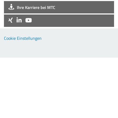
Ihre Karriere bei MTC
Company
Cookie Einstellungen
EMC-Products
TCP-Products
Downloads