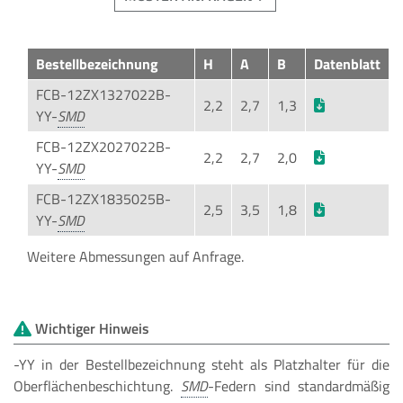
Bestellbezeichnung
H
A
B
Datenblatt
FCB-12ZX1327022B-
2,2
2,7
1,3
YY-
FCB-12ZX2027022B-
2,2
2,7
2,0
YY-
FCB-12ZX1835025B-
2,5
3,5
1,8
YY-
Weitere Abmessungen auf Anfrage.
Wichtiger Hinweis
-YY in der Bestellbezeichnung steht als Platzhalter für die
Oberflächenbeschichtung.
-Federn sind standardmäßig