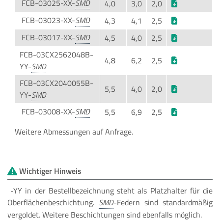
FCB-03025-XX-
4,0
3,0
2,0
FCB-03023-XX-
4,3
4,1
2,5
FCB-03017-XX-
4,5
4,0
2,5
FCB-03CX2562048B-
4,8
6,2
2,5
YY-
FCB-03CX2040055B-
5,5
4,0
2,0
YY-
FCB-03008-XX-
5,5
6,9
2,5
Weitere Abmessungen auf Anfrage.
Wichtiger Hinweis
-YY in der Bestellbezeichnung steht als Platzhalter für die
Oberflächenbeschichtung.
-Federn sind standardmäßig
vergoldet. Weitere Beschichtungen sind ebenfalls möglich.