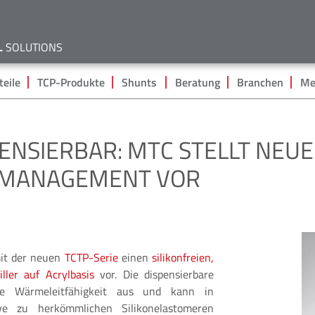
Direkt
zum
Inhalt
L
SOLUTIONS
eile
TCP-Produkte
Shunts
Beratung
Branchen
Me
PENSIERBAR: MTC STELLT NEU
EMANAGEMENT VOR
it der neuen
TCTP-Serie
einen
silikonfreien,
ller auf Acrylbasis
vor. Die dispensierbare
e Wärmeleitfähigkeit aus und kann in
tive zu herkömmlichen Silikonelastomeren