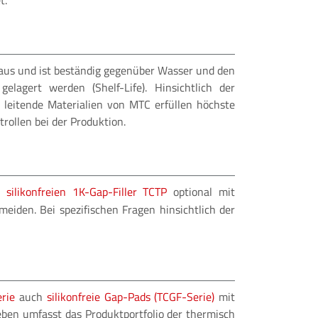
t.
 aus und ist beständig gegenüber Wasser und den
agert werden (Shelf-Life). Hinsichtlich der
h leitende Materialien von MTC erfüllen höchste
rollen bei der Produktion.
en
silikonfreien 1K-Gap-Filler TCTP
optional mit
eiden. Bei spezifischen Fragen hinsichtlich der
erie
auch
silikonfreie Gap-Pads (TCGF-Serie)
mit
ben umfasst das Produktportfolio der thermisch