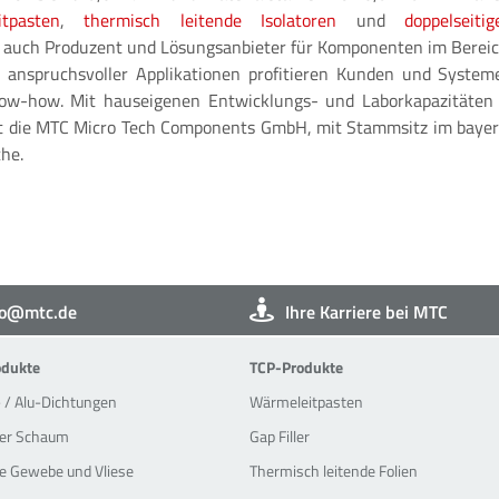
tpasten
,
thermisch leitende Isolatoren
und
doppelseiti
TC auch Produzent und Lösungsanbieter für Komponenten im Berei
 anspruchsvoller Applikationen profitieren Kunden und Syste
ow-how. Mit hauseigenen Entwicklungs- und Laborkapazitäten s
die MTC Micro Tech Components GmbH, mit Stammsitz im bayeris
che.
fo@mtc.de
Ihre Karriere bei MTC
oducts
TCP-Products
dukte
TCP-Produkte
/ Alu-Dichtungen
Wärmeleitpasten
ger Schaum
Gap Filler
ge Gewebe und Vliese
Thermisch leitende Folien