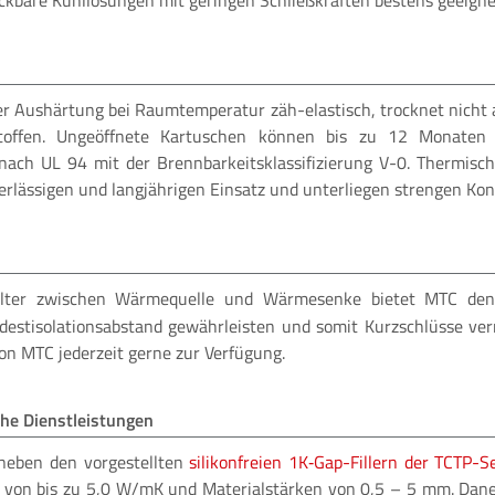
eckbare Kühllösungen mit geringen Schließkräften bestens geeigne
er Aushärtung bei Raumtemperatur zäh-elastisch, trocknet nicht
ffen. Ungeöffnete Kartuschen können bis zu 12 Monaten gel
t nach UL 94 mit der Brennbarkeitsklassifizierung V-0. Thermisc
erlässigen und langjährigen Einsatz und unterliegen strengen Kont
lter zwischen Wärmequelle und Wärmesenke bietet MTC d
estisolationsabstand gewährleisten und somit Kurzschlüsse verm
von MTC jederzeit gerne zur Verfügung.
he Dienstleistungen
neben den vorgestellten
silikonfreien 1K‑Gap-Fillern der TCTP-S
it von bis zu 5,0 W/mK und Materialstärken von 0,5 – 5 mm. Dane