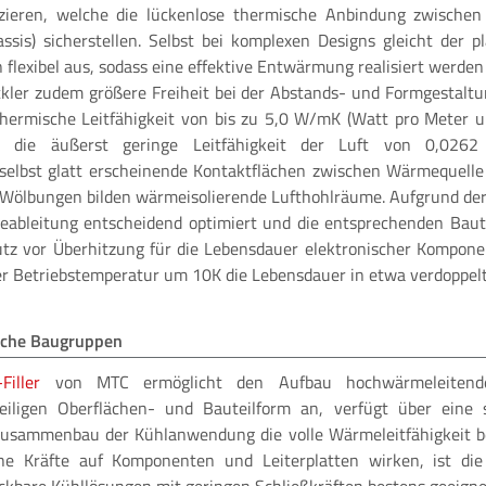
izieren, welche die lückenlose thermische Anbindung zwischen
sis) sicherstellen. Selbst bei komplexen Designs gleicht der p
flexibel aus, sodass eine effektive Entwärmung realisiert werden
kler zudem größere Freiheit bei der Abstands- und Formgestaltun
thermische Leitfähigkeit von bis zu 5,0 W/mK (Watt pro Meter un
 die äußerst geringe Leitfähigkeit der Luft von 0,0262
selbst glatt erscheinende Kontaktflächen zwischen Wärmequelle
Wölbungen bilden wärmeisolierende Lufthohlräume. Aufgrund der
meableitung entscheidend optimiert und die entsprechenden Baut
 vor Überhitzung für die Lebensdauer elektronischer Komponent
der Betriebstemperatur um 10K die Lebensdauer in etwa verdoppelt
iche Baugruppen
Filler
von MTC ermöglicht den Aufbau hochwärmeleitender
weiligen Oberflächen- und Bauteilform an, verfügt über eine
usammenbau der Kühlanwendung die volle Wärmeleitfähigkeit be
he Kräfte auf Komponenten und Leiterplatten wirken, ist di