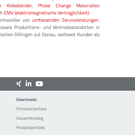
ge Klebebänder
,
Phase Change Materialien
ch
EMV (elektromagnetische Verträglichkeit)
.
mentwickler von
umfassenden Serviceleistungen
,
owie Produktions- und Vertriebsstandorten in
chen Dillingen a.d. Donau, weltweit Kunden als
Downloads
Downloads
Firmenbroschüre
Gesamtkatalog
Produktportfolio