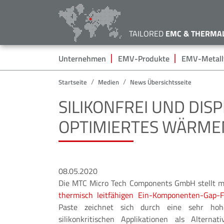
TAILORED
EMC & THERMA
Hauptnavigation
Unternehmen
EMV-Produkte
EMV-Metallt
Startseite
Medien
News Übersichtsseite
SILIKONFREI UND DIS
OPTIMIERTES WÄRM
08.05.2020
Die MTC Micro Tech Components GmbH stellt m
thermisch leitfähigen Ein-Komponenten-Gap-Fi
Paste zeichnet sich durch eine sehr hoh
silikonkritischen Applikationen als Alterna