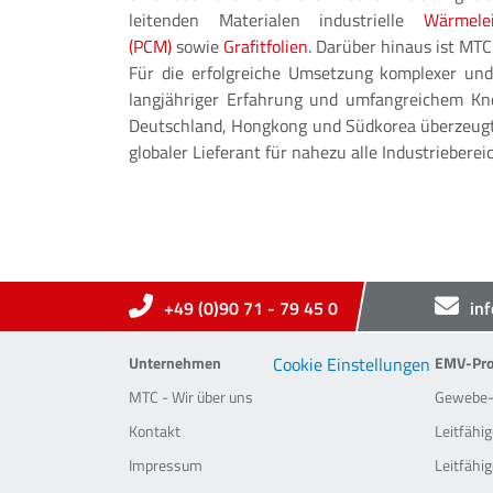
leitenden Materialen industrielle
Wärmelei
(PCM)
sowie
Grafitfolien
. Darüber hinaus ist M
Für die erfolgreiche Umsetzung komplexer und
langjähriger Erfahrung und umfangreichem Kn
Deutschland, Hongkong und Südkorea überzeugt 
globaler Lieferant für nahezu alle Industrieberei
+49 (0)90 71 - 79 45 0
in
Company
EMC-Pr
Unternehmen
Cookie Einstellungen
EMV-Pro
MTC - Wir über uns
Gewebe- 
Kontakt
Leitfähi
Impressum
Leitfähi