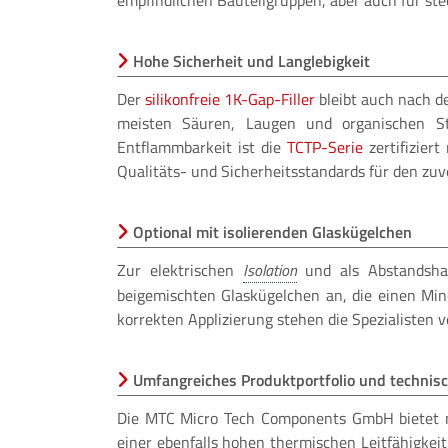
empfindlichen Bauteilgruppen, aber auch für st
Hohe Sicherheit und Langlebigkeit
Der
silikonfreie 1K-Gap-Filler
bleibt auch nach d
meisten Säuren, Laugen und organischen Sto
Entflammbarkeit ist die
TCTP-Serie
zertifizier
Qualitäts- und Sicherheitsstandards für den zuv
Optional mit isolierenden Glaskügelchen
Zur elektrischen
und als Abstandsha
beigemischten Glaskügelchen an, die einen Mind
korrekten Applizierung stehen die Spezialisten 
Umfangreiches Produktportfolio und technisc
Die MTC Micro Tech Components GmbH bietet 
einer ebenfalls hohen thermischen Leitfähigke